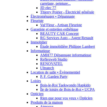
carrelage, peinture...
JD elec 77
Thierry Poirier - Électricité générale
Électroménager • Dépannage
Fleuriste
Val’Fleur - Artisan Fleuriste
Garagiste et entretien esthétique
BEAUTY CAR Concept
RG Services Auto – Agent Renault
Immobilier
Étude immobilière Philippe Lambert
Informatique
AMH77 Dépannage informatique
Reflexweb Studio
RENOVATEL
Ultratech
Location de salle • Évènementiel
P. F. Garden Party
Loisirs
Bois-le-Roi Taekwondo Hapkido
Île de loisirs de Bois-le-Roi • UCPA
Opticien
Rien que pour vos yeux • Opticien
Produits de la maison
Atmosse