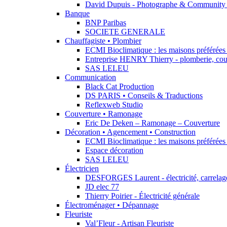
David Dupuis - Photographe & Community
Banque
BNP Paribas
SOCIETE GENERALE
Chauffagiste • Plombier
ECMI Bioclimatique : les maisons préférées 
Entreprise HENRY Thierry - plomberie, cou
SAS LELEU
Communication
Black Cat Production
DS PARIS • Conseils & Traductions
Reflexweb Studio
Couverture • Ramonage
Eric De Deken – Ramonage – Couverture
Décoration • Agencement • Construction
ECMI Bioclimatique : les maisons préférées 
Espace décoration
SAS LELEU
Électricien
DESFORGES Laurent - électricité, carrelage,
JD elec 77
Thierry Poirier - Électricité générale
Électroménager • Dépannage
Fleuriste
Val’Fleur - Artisan Fleuriste