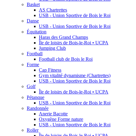
Basket
AS Chartrettes
USB - Union Sportive de Bois le Roi
Danse
USB - Union Sportive de Bois le Roi
Équitation
Haras des Grand Champs
Île de loisirs de Bois-le-Roi • UCPA
Jumping Club
Football
Football club de Bois le Roi
Forme
Cap Fitness
Gym vitalité dynamisme (Chartrettes)
USB - Union Sportive de Bois le Roi
Golf
Île de loisirs de Bois-le-Roi • UCPA
Pétanque
USB - Union Sportive de Bois le Roi
Randonnée
Anerie Bacotte
Oxygène Forme nature
USB - Union Sportive de Bois le Roi
Roller
Île de loisirs de Bois-le-Roi • UCPA