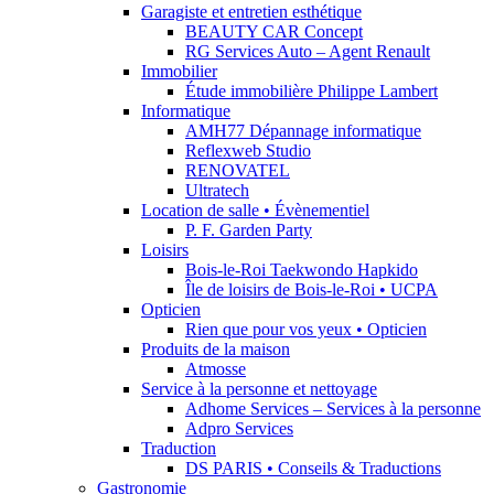
Garagiste et entretien esthétique
BEAUTY CAR Concept
RG Services Auto – Agent Renault
Immobilier
Étude immobilière Philippe Lambert
Informatique
AMH77 Dépannage informatique
Reflexweb Studio
RENOVATEL
Ultratech
Location de salle • Évènementiel
P. F. Garden Party
Loisirs
Bois-le-Roi Taekwondo Hapkido
Île de loisirs de Bois-le-Roi • UCPA
Opticien
Rien que pour vos yeux • Opticien
Produits de la maison
Atmosse
Service à la personne et nettoyage
Adhome Services – Services à la personne
Adpro Services
Traduction
DS PARIS • Conseils & Traductions
Gastronomie