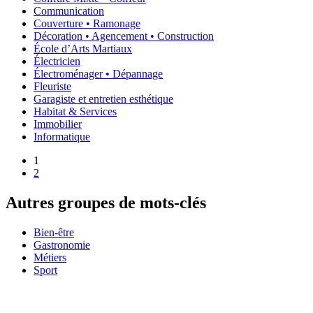
Communication
Couverture • Ramonage
Décoration • Agencement • Construction
École d’Arts Martiaux
Électricien
Électroménager • Dépannage
Fleuriste
Garagiste et entretien esthétique
Habitat & Services
Immobilier
Informatique
1
2
Autres groupes de mots-clés
Bien-être
Gastronomie
Métiers
Sport