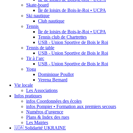
Skate-board
Île de loisirs de Bois-le-Roi • UCPA
Ski nautique
Club nautique
Tennis
Île de loisirs de Bois-le-Roi • UCPA
Tennis club de Chartrettes
USB - Union Sportive de Bois le Roi
Tennis de table
USB - Union Sportive de Bois le Roi
Tir à l’arc
USB - Union Sportive de Bois le Roi
Yoga
Dominique Poullot
Verena Bernard
Vie locale
Les Associations
Infos pratiques
infos Coordonnées des écoles
infos Pompier • Formation aux premiers secours
Numéros d’urgence
Plans & Index des rues
Les Mairies
🇺🇦 Solidarité UKRAINE