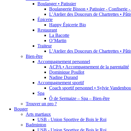
Boulanger • Patissier
Boulangerie Bisson • Patissier - Confiserie 
L’Atelier des Douceurs de Chartrettes • Pât
Épicerie
Happy Épicerie Bio
Restaurant
La Bacotte
O’Martin
Traiteur
L’Atelier des Douceurs de Chartrettes • Pât
Bien-être
Accompagnement personnel
ACPA • Accompagnement de la parentalité
Dominique Poullot
Nadine Durand
Accompagnement sportif
Coach sportif personnel • Sylvie Vandenbos
Spa
Ô de Sermaize – Spa – Bien-être
Trouver un pro ?
Bouger
Arts martiaux
USB - Union Sportive de Bois le Roi
Badminton
USB - Union Sportive de Bois le Roi