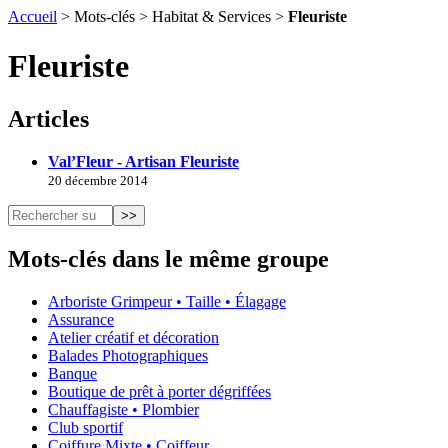
Accueil
> Mots-clés > Habitat & Services >
Fleuriste
Fleuriste
Articles
Val’Fleur - Artisan Fleuriste
20 décembre 2014
Mots-clés dans le même groupe
Arboriste Grimpeur • Taille • Élagage
Assurance
Atelier créatif et décoration
Balades Photographiques
Banque
Boutique de prêt à porter dégriffées
Chauffagiste • Plombier
Club sportif
Coiffure Mixte • Coiffeur