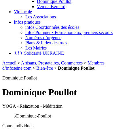
Dominique Poullot
Verena Bernard
Vie locale
Les Associations
Infos pratiques
infos Coordonnées des écoles
infos Pompier • Formation aux premiers secours
Numéros d’urgence
Plans & Index des rues
Les Mairies
🇺🇦 Solidarité UKRAINE
Accueil
>
Artisans, Prestataires, Commerces
>
Membres
d’infoseine.com
>
Bien-être
>
Dominique Poullot
Dominique Poullot
Dominique Poullot
YOGA - Relaxation - Méditation
./Dominique-Poullot
Cours individuels