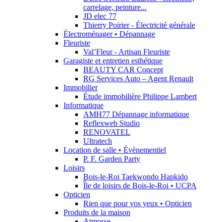
carrelage, peinture...
JD elec 77
Thierry Poirier - Électricité générale
Électroménager • Dépannage
Fleuriste
Val’Fleur - Artisan Fleuriste
Garagiste et entretien esthétique
BEAUTY CAR Concept
RG Services Auto – Agent Renault
Immobilier
Étude immobilière Philippe Lambert
Informatique
AMH77 Dépannage informatique
Reflexweb Studio
RENOVATEL
Ultratech
Location de salle • Évènementiel
P. F. Garden Party
Loisirs
Bois-le-Roi Taekwondo Hapkido
Île de loisirs de Bois-le-Roi • UCPA
Opticien
Rien que pour vos yeux • Opticien
Produits de la maison
Atmosse