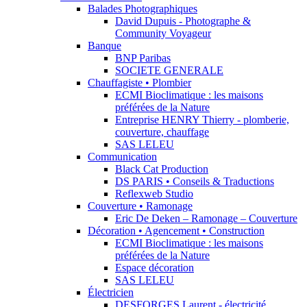
Balades Photographiques
David Dupuis - Photographe &
Community Voyageur
Banque
BNP Paribas
SOCIETE GENERALE
Chauffagiste • Plombier
ECMI Bioclimatique : les maisons
préférées de la Nature
Entreprise HENRY Thierry - plomberie,
couverture, chauffage
SAS LELEU
Communication
Black Cat Production
DS PARIS • Conseils & Traductions
Reflexweb Studio
Couverture • Ramonage
Eric De Deken – Ramonage – Couverture
Décoration • Agencement • Construction
ECMI Bioclimatique : les maisons
préférées de la Nature
Espace décoration
SAS LELEU
Électricien
DESFORGES Laurent - électricité,