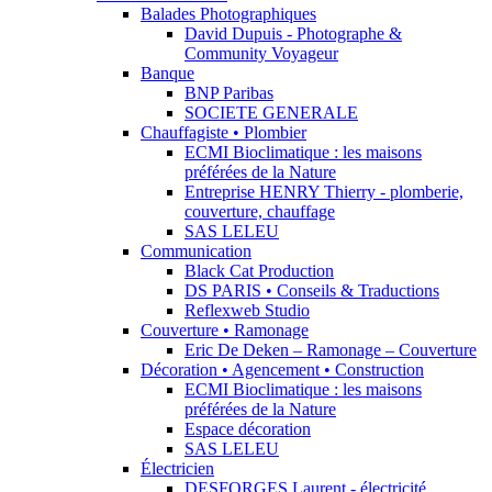
Balades Photographiques
David Dupuis - Photographe &
Community Voyageur
Banque
BNP Paribas
SOCIETE GENERALE
Chauffagiste • Plombier
ECMI Bioclimatique : les maisons
préférées de la Nature
Entreprise HENRY Thierry - plomberie,
couverture, chauffage
SAS LELEU
Communication
Black Cat Production
DS PARIS • Conseils & Traductions
Reflexweb Studio
Couverture • Ramonage
Eric De Deken – Ramonage – Couverture
Décoration • Agencement • Construction
ECMI Bioclimatique : les maisons
préférées de la Nature
Espace décoration
SAS LELEU
Électricien
DESFORGES Laurent - électricité,