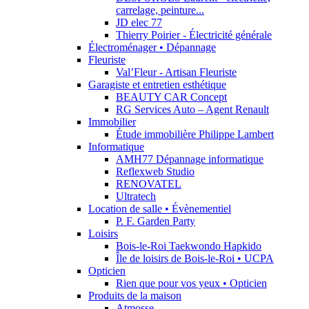
carrelage, peinture...
JD elec 77
Thierry Poirier - Électricité générale
Électroménager • Dépannage
Fleuriste
Val’Fleur - Artisan Fleuriste
Garagiste et entretien esthétique
BEAUTY CAR Concept
RG Services Auto – Agent Renault
Immobilier
Étude immobilière Philippe Lambert
Informatique
AMH77 Dépannage informatique
Reflexweb Studio
RENOVATEL
Ultratech
Location de salle • Évènementiel
P. F. Garden Party
Loisirs
Bois-le-Roi Taekwondo Hapkido
Île de loisirs de Bois-le-Roi • UCPA
Opticien
Rien que pour vos yeux • Opticien
Produits de la maison
Atmosse