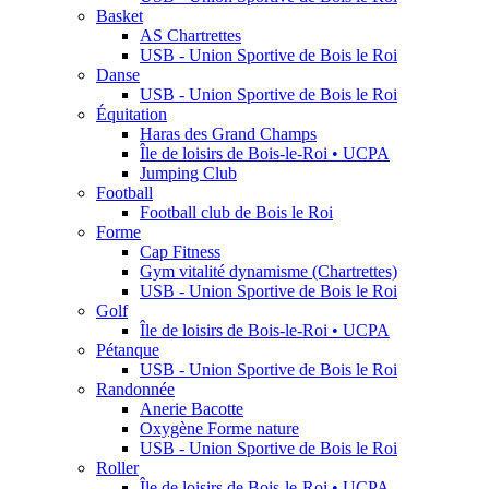
Basket
AS Chartrettes
USB - Union Sportive de Bois le Roi
Danse
USB - Union Sportive de Bois le Roi
Équitation
Haras des Grand Champs
Île de loisirs de Bois-le-Roi • UCPA
Jumping Club
Football
Football club de Bois le Roi
Forme
Cap Fitness
Gym vitalité dynamisme (Chartrettes)
USB - Union Sportive de Bois le Roi
Golf
Île de loisirs de Bois-le-Roi • UCPA
Pétanque
USB - Union Sportive de Bois le Roi
Randonnée
Anerie Bacotte
Oxygène Forme nature
USB - Union Sportive de Bois le Roi
Roller
Île de loisirs de Bois-le-Roi • UCPA