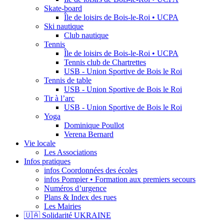
Skate-board
Île de loisirs de Bois-le-Roi • UCPA
Ski nautique
Club nautique
Tennis
Île de loisirs de Bois-le-Roi • UCPA
Tennis club de Chartrettes
USB - Union Sportive de Bois le Roi
Tennis de table
USB - Union Sportive de Bois le Roi
Tir à l’arc
USB - Union Sportive de Bois le Roi
Yoga
Dominique Poullot
Verena Bernard
Vie locale
Les Associations
Infos pratiques
infos Coordonnées des écoles
infos Pompier • Formation aux premiers secours
Numéros d’urgence
Plans & Index des rues
Les Mairies
🇺🇦 Solidarité UKRAINE