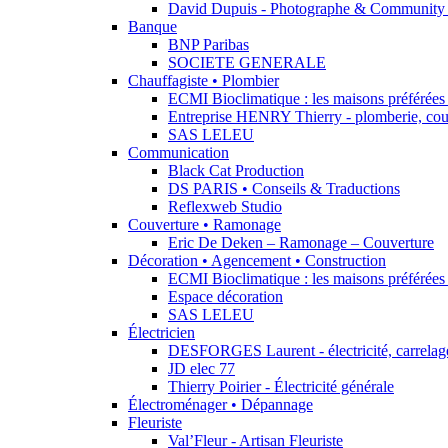
David Dupuis - Photographe & Community
Banque
BNP Paribas
SOCIETE GENERALE
Chauffagiste • Plombier
ECMI Bioclimatique : les maisons préférées 
Entreprise HENRY Thierry - plomberie, cou
SAS LELEU
Communication
Black Cat Production
DS PARIS • Conseils & Traductions
Reflexweb Studio
Couverture • Ramonage
Eric De Deken – Ramonage – Couverture
Décoration • Agencement • Construction
ECMI Bioclimatique : les maisons préférées 
Espace décoration
SAS LELEU
Électricien
DESFORGES Laurent - électricité, carrelage,
JD elec 77
Thierry Poirier - Électricité générale
Électroménager • Dépannage
Fleuriste
Val’Fleur - Artisan Fleuriste