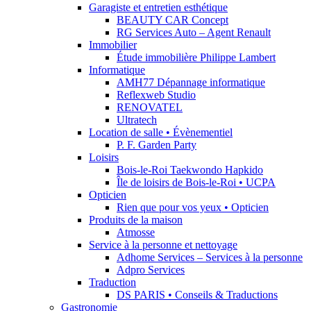
Garagiste et entretien esthétique
BEAUTY CAR Concept
RG Services Auto – Agent Renault
Immobilier
Étude immobilière Philippe Lambert
Informatique
AMH77 Dépannage informatique
Reflexweb Studio
RENOVATEL
Ultratech
Location de salle • Évènementiel
P. F. Garden Party
Loisirs
Bois-le-Roi Taekwondo Hapkido
Île de loisirs de Bois-le-Roi • UCPA
Opticien
Rien que pour vos yeux • Opticien
Produits de la maison
Atmosse
Service à la personne et nettoyage
Adhome Services – Services à la personne
Adpro Services
Traduction
DS PARIS • Conseils & Traductions
Gastronomie