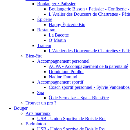
Boulanger • Patissier
Boulangerie Bisson • Patissier - Confiserie 
L’Atelier des Douceurs de Chartrettes • Pât
Épicerie
Happy Épicerie Bio
Restaurant
La Bacotte
O’Martin
Traiteur
L’Atelier des Douceurs de Chartrettes • Pât
Bien-être
Accompagnement personnel
ACPA • Accompagnement de la parentalité
Dominique Poullot
Nadine Durand
Accompagnement sportif
Coach sportif personnel • Sylvie Vandenbos
Spa
Ô de Sermaize – Spa – Bien-être
Trouver un pro ?
Bouger
Arts martiaux
USB - Union Sportive de Bois le Roi
Badminton
USB - Union Sportive de Bois le Roi