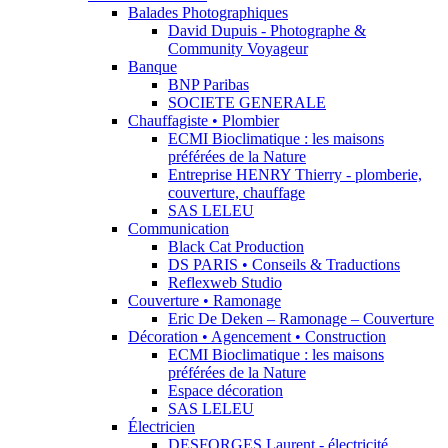
Balades Photographiques
David Dupuis - Photographe &
Community Voyageur
Banque
BNP Paribas
SOCIETE GENERALE
Chauffagiste • Plombier
ECMI Bioclimatique : les maisons
préférées de la Nature
Entreprise HENRY Thierry - plomberie,
couverture, chauffage
SAS LELEU
Communication
Black Cat Production
DS PARIS • Conseils & Traductions
Reflexweb Studio
Couverture • Ramonage
Eric De Deken – Ramonage – Couverture
Décoration • Agencement • Construction
ECMI Bioclimatique : les maisons
préférées de la Nature
Espace décoration
SAS LELEU
Électricien
DESFORGES Laurent - électricité,