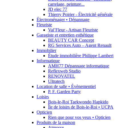
carrelage, peinture...
JD elec 77
Thierry Poirier - Électricité générale
Électroménager • Dépannage
Fleuriste
Val’Fleur - Artisan Fleuriste
Garagiste et entretien esthétique
BEAUTY CAR Concept
RG Services Auto – Agent Renault
Immobilier
Étude immobilière Philippe Lambert
Informatique
AMH77 Dépannage informatique
Reflexweb Studio
RENOVATEL
Ultratech
Location de salle • Évènementiel
P. F. Garden Party
Loisirs
Bois-le-Roi Taekwondo Hapkido
Île de loisirs de Bois-le-Roi • UCPA
Opticien
Rien que pour vos yeux • Opticien
Produits de la maison
Atmosse