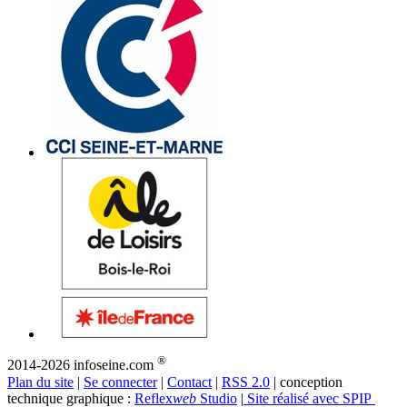
®
2014-2026 infoseine.com
Plan du site
|
Se connecter
|
Contact
|
RSS 2.0
| conception
technique graphique :
Reflex
web
Studio
|
Site réalisé avec SPIP