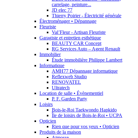
carrelage, peinture...
JD elec 77
Thierry Poirier - Électricité générale
Électroménager • Dépannage
Fleuriste
Val’Fleur - Artisan Fleuriste
Garagiste et entretien esthétique
BEAUTY CAR Concept
RG Services Auto – Agent Renault
Immobilier
Étude immobilière Philippe Lambert
Informatique
AMH77 Dépannage informatique
Reflexweb Studio
RENOVATEL
Ultratech
Location de salle • Évènementiel
P. F. Garden Party
Loisirs
Bois-le-Roi Taekwondo Hapkido
Île de loisirs de Bois-le-Roi • UCPA
Opticien
Rien que pour vos yeux • Opticien
Produits de la maison
Atmosse