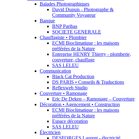
Balades Photographiques
David Dupuis - Photographe &
Community Voyageur
Banque
BNP Paribas
SOCIETE GENERALE
Chauffagiste • Plombier
ECMI Bioclimatique : les maisons
préférées de la Nature
Entreprise HENRY Thierry - plomberie,
couverture, chauffage
SAS LELEU
Communication
Black Cat Production
DS PARIS • Conseils & Traductions
Reflexweb Studio
Couverture • Ramonage
Eric De Deken – Ramonage – Couverture
Décoration • Agencement • Construction
ECMI Bioclimatique : les maisons
préférées de la Nature
Espace décoration
SAS LELEU
Électricien
DESFORGES Laurent - électricité,