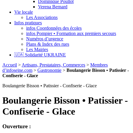
Dominique Poullot
Verena Bernard
Vie locale
Les Associations
Infos pratiques
infos Coordonnées des écoles
infos Pompier • Formation aux premiers secours
Numéros d’urgence
Plans & Index des rues
Les Mairies
🇺🇦 Solidarité UKRAINE
Accueil
>
Artisans, Prestataires, Commerces
>
Membres
d’infoseine.com
>
Gastronomie
>
Boulangerie Bisson • Patissier -
Confiserie - Glace
Boulangerie Bisson • Patissier - Confiserie - Glace
Boulangerie Bisson • Patissier -
Confiserie - Glace
Ouverture :