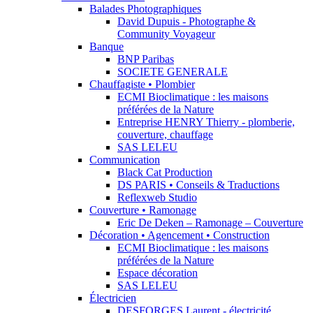
Balades Photographiques
David Dupuis - Photographe &
Community Voyageur
Banque
BNP Paribas
SOCIETE GENERALE
Chauffagiste • Plombier
ECMI Bioclimatique : les maisons
préférées de la Nature
Entreprise HENRY Thierry - plomberie,
couverture, chauffage
SAS LELEU
Communication
Black Cat Production
DS PARIS • Conseils & Traductions
Reflexweb Studio
Couverture • Ramonage
Eric De Deken – Ramonage – Couverture
Décoration • Agencement • Construction
ECMI Bioclimatique : les maisons
préférées de la Nature
Espace décoration
SAS LELEU
Électricien
DESFORGES Laurent - électricité,