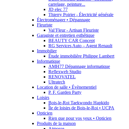
carrelage, peinture...
JD elec 77
Thierry Poirier - Électricité générale
Électroménager • Dépannage
Fleuriste
Val’Fleur - Artisan Fleuriste
Garagiste et entretien esthétique
BEAUTY CAR Concept
RG Services Auto – Agent Renault
Immobilier
Étude immobilière Philippe Lambert
Informatique
AMH77 Dépannage informatique
Reflexweb Studio
RENOVATEL
Ultratech
Location de salle • Évènementiel
P. F. Garden Party
Loisirs
Bois-le-Roi Taekwondo Hapkido
Île de loisirs de Bois-le-Roi • UCPA
Opticien
Rien que pour vos yeux • Opticien
Produits de la maison
Atmosse