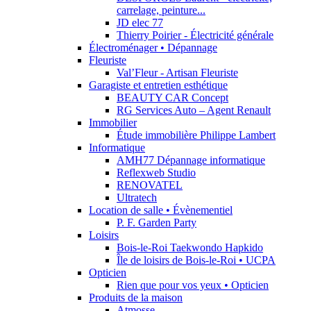
carrelage, peinture...
JD elec 77
Thierry Poirier - Électricité générale
Électroménager • Dépannage
Fleuriste
Val’Fleur - Artisan Fleuriste
Garagiste et entretien esthétique
BEAUTY CAR Concept
RG Services Auto – Agent Renault
Immobilier
Étude immobilière Philippe Lambert
Informatique
AMH77 Dépannage informatique
Reflexweb Studio
RENOVATEL
Ultratech
Location de salle • Évènementiel
P. F. Garden Party
Loisirs
Bois-le-Roi Taekwondo Hapkido
Île de loisirs de Bois-le-Roi • UCPA
Opticien
Rien que pour vos yeux • Opticien
Produits de la maison
Atmosse