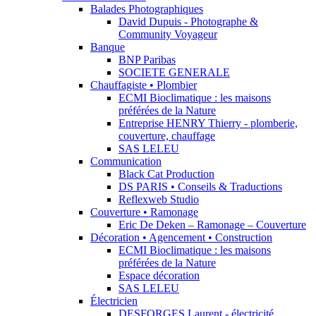
Balades Photographiques
David Dupuis - Photographe &
Community Voyageur
Banque
BNP Paribas
SOCIETE GENERALE
Chauffagiste • Plombier
ECMI Bioclimatique : les maisons
préférées de la Nature
Entreprise HENRY Thierry - plomberie,
couverture, chauffage
SAS LELEU
Communication
Black Cat Production
DS PARIS • Conseils & Traductions
Reflexweb Studio
Couverture • Ramonage
Eric De Deken – Ramonage – Couverture
Décoration • Agencement • Construction
ECMI Bioclimatique : les maisons
préférées de la Nature
Espace décoration
SAS LELEU
Électricien
DESFORGES Laurent - électricité,