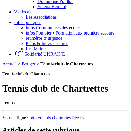
Dominique Poullot
Verena Bernard
Vie locale
Les Associations
Infos pratiques
infos Coordonnées des écoles
infos Pompier • Formation aux premiers secours
Numéros d’urgence
Plans & Index des rues
Les Mairies
🇺🇦 Solidarité UKRAINE
Accueil
>
Bouger
>
Tennis club de Chartrettes
Tennis club de Chartrettes
Tennis club de Chartrettes
Tennis
Voir en ligne :
http://tennis.chartrettes.free.fr/
Articles de cette rubrique