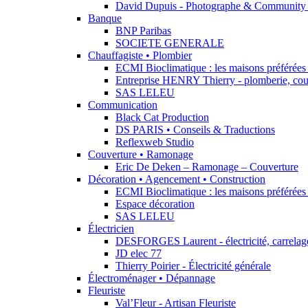
David Dupuis - Photographe & Community
Banque
BNP Paribas
SOCIETE GENERALE
Chauffagiste • Plombier
ECMI Bioclimatique : les maisons préférées 
Entreprise HENRY Thierry - plomberie, cou
SAS LELEU
Communication
Black Cat Production
DS PARIS • Conseils & Traductions
Reflexweb Studio
Couverture • Ramonage
Eric De Deken – Ramonage – Couverture
Décoration • Agencement • Construction
ECMI Bioclimatique : les maisons préférées 
Espace décoration
SAS LELEU
Électricien
DESFORGES Laurent - électricité, carrelage,
JD elec 77
Thierry Poirier - Électricité générale
Électroménager • Dépannage
Fleuriste
Val’Fleur - Artisan Fleuriste