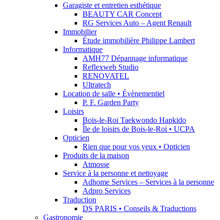
Garagiste et entretien esthétique
BEAUTY CAR Concept
RG Services Auto – Agent Renault
Immobilier
Étude immobilière Philippe Lambert
Informatique
AMH77 Dépannage informatique
Reflexweb Studio
RENOVATEL
Ultratech
Location de salle • Évènementiel
P. F. Garden Party
Loisirs
Bois-le-Roi Taekwondo Hapkido
Île de loisirs de Bois-le-Roi • UCPA
Opticien
Rien que pour vos yeux • Opticien
Produits de la maison
Atmosse
Service à la personne et nettoyage
Adhome Services – Services à la personne
Adpro Services
Traduction
DS PARIS • Conseils & Traductions
Gastronomie