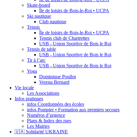
Skate-board
Île de loisirs de Bois-le-Roi • UCPA
Ski nautique
Club nautique
Tennis
Île de loisirs de Bois-le-Roi • UCPA
Tennis club de Chartrettes
USB - Union Sportive de Bois le Roi
Tennis de table
USB - Union Sportive de Bois le Roi
Tir à l’arc
USB - Union Sportive de Bois le Roi
Yoga
Dominique Poullot
Verena Bernard
Vie locale
Les Associations
Infos pratiques
infos Coordonnées des écoles
infos Pompier • Formation aux premiers secours
Numéros d’urgence
Plans & Index des rues
Les Mairies
🇺🇦 Solidarité UKRAINE