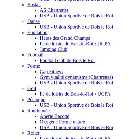
Basket
AS Chartrettes
USB - Union Sportive de Bois le Roi
Danse
USB - Union Sportive de Bois le Roi
Équitation
Haras des Grand Champs
Île de loisirs de Bois-le-Roi • UCPA
Jumping Club
Football
Football club de Bois le Roi
Forme
Cap Fitness
Gym vitalité dynamisme (Chartrettes)
USB - Union Sportive de Bois le Roi
Golf
Île de loisirs de Bois-le-Roi • UCPA
Pétanque
USB - Union Sportive de Bois le Roi
Randonnée
Anerie Bacotte
Oxygène Forme nature
USB - Union Sportive de Bois le Roi
Roller
Île de loisirs de Bois-le-Roi • UCPA