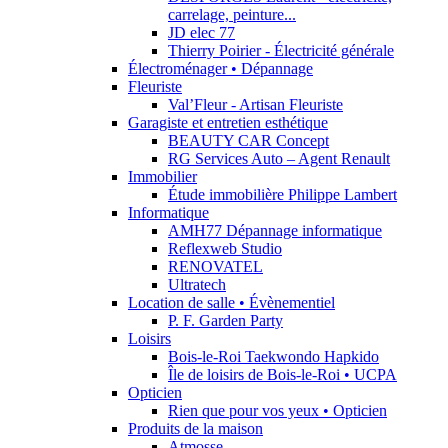
carrelage, peinture...
JD elec 77
Thierry Poirier - Électricité générale
Électroménager • Dépannage
Fleuriste
Val’Fleur - Artisan Fleuriste
Garagiste et entretien esthétique
BEAUTY CAR Concept
RG Services Auto – Agent Renault
Immobilier
Étude immobilière Philippe Lambert
Informatique
AMH77 Dépannage informatique
Reflexweb Studio
RENOVATEL
Ultratech
Location de salle • Évènementiel
P. F. Garden Party
Loisirs
Bois-le-Roi Taekwondo Hapkido
Île de loisirs de Bois-le-Roi • UCPA
Opticien
Rien que pour vos yeux • Opticien
Produits de la maison
Atmosse