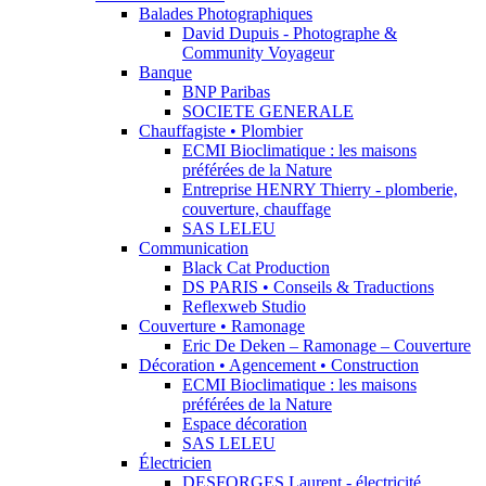
Balades Photographiques
David Dupuis - Photographe &
Community Voyageur
Banque
BNP Paribas
SOCIETE GENERALE
Chauffagiste • Plombier
ECMI Bioclimatique : les maisons
préférées de la Nature
Entreprise HENRY Thierry - plomberie,
couverture, chauffage
SAS LELEU
Communication
Black Cat Production
DS PARIS • Conseils & Traductions
Reflexweb Studio
Couverture • Ramonage
Eric De Deken – Ramonage – Couverture
Décoration • Agencement • Construction
ECMI Bioclimatique : les maisons
préférées de la Nature
Espace décoration
SAS LELEU
Électricien
DESFORGES Laurent - électricité,