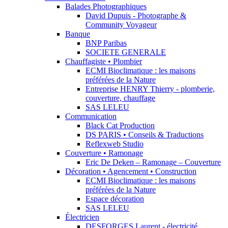
Balades Photographiques
David Dupuis - Photographe &
Community Voyageur
Banque
BNP Paribas
SOCIETE GENERALE
Chauffagiste • Plombier
ECMI Bioclimatique : les maisons
préférées de la Nature
Entreprise HENRY Thierry - plomberie,
couverture, chauffage
SAS LELEU
Communication
Black Cat Production
DS PARIS • Conseils & Traductions
Reflexweb Studio
Couverture • Ramonage
Eric De Deken – Ramonage – Couverture
Décoration • Agencement • Construction
ECMI Bioclimatique : les maisons
préférées de la Nature
Espace décoration
SAS LELEU
Électricien
DESFORGES Laurent - électricité,