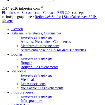
®
2014-2026 infoseine.com
Plan du site
|
Se connecter
|
Contact
|
RSS 2.0
| conception
technique graphique :
Reflex
web
Studio
|
Site réalisé avec SPIP
Accueil
Artisans, Prestataires, Commerces
Sommaire de la rubrique
Artisans, Prestataires, Commerces
Membres d’infoseine.com
Autres entreprise de Bois-le-Roi, Chartrettes
Bouger
Sommaire de la rubrique
Bouger
Bouger : Les évènements
Vie locale
Sommaire de la rubrique
Vie locale
Les Associations
Vie Locale : Les évènements
Infos pratiques
Sommaire de la rubrique
Infos pratiques
Et VOUS ?