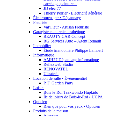
carrelage, peinture...
JD elec 77
Thierry Poirier - Électricité générale
Électroménager • Dépannage
Fleuriste
Val’Fleur - Artisan Fleuriste
Garagiste et entretien esthétique
BEAUTY CAR Concept
RG Services Auto – Agent Renault
Immobilier
Étude immobilière Philippe Lambert
Informatique
AMH77 Dépannage informatique
Reflexweb Studio
RENOVATEL
Ultratech
Location de salle • Évènementiel
P. F. Garden Party
Loisirs
Bois-le-Roi Taekwondo Hapkido
Île de loisirs de Bois-le-Roi • UCPA
Opticien
Rien que pour vos yeux • Opticien
Produits de la maison
Atmosse