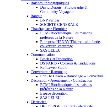
Balades Photographiques
David Dupuis - Photographe &
Community Voyageur
Banque
BNP Paribas
SOCIETE GENERALE
Chauffagiste • Plombier
ECMI Bioclimatique : les maisons
préférées de la Nature
Entreprise HENRY Thierry - plomberie,
couverture, chauffage
SAS LELEU
Communication
Black Cat Production
DS PARIS • Conseils & Traductions
Reflexweb Studio
Couverture • Ramonage
Eric De Deken – Ramonage – Couverture
Décoration • Agencement • Construction
ECMI Bioclimatique : les maisons
préférées de la Nature
Espace décoration
SAS LELEU
Électricien
DESFORGES Laurent - électricité,