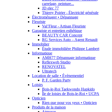
carrelage, peinture...
JD elec 77
Thierry Poirier - Électricité générale
Électroménager • Dépannage
Fleuriste
Val’Fleur - Artisan Fleuriste
Garagiste et entretien esthétique
BEAUTY CAR Concept
RG Services Auto – Agent Renault
Immobilier
Étude immobilière Philippe Lambert
Informatique
AMH77 Dépannage informatique
Reflexweb Studio
RENOVATEL
Ultratech
Location de salle • Évènementiel
P. F. Garden Party
Loisirs
Bois-le-Roi Taekwondo Hapkido
Île de loisirs de Bois-le-Roi • UCPA
Opticien
Rien que pour vos yeux • Opticien
Produits de la maison
Atmosse