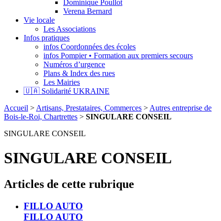
Dominique Poullot
Verena Bernard
Vie locale
Les Associations
Infos pratiques
infos Coordonnées des écoles
infos Pompier • Formation aux premiers secours
Numéros d’urgence
Plans & Index des rues
Les Mairies
🇺🇦 Solidarité UKRAINE
Accueil
>
Artisans, Prestataires, Commerces
>
Autres entreprise de
Bois-le-Roi, Chartrettes
>
SINGULARE CONSEIL
SINGULARE CONSEIL
SINGULARE CONSEIL
Articles de cette rubrique
FILLO AUTO
FILLO AUTO