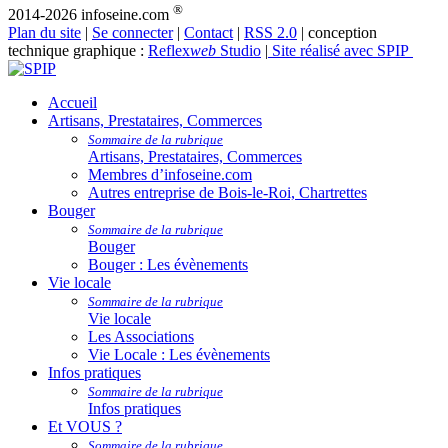
®
2014-2026 infoseine.com
Plan du site
|
Se connecter
|
Contact
|
RSS 2.0
| conception
technique graphique :
Reflex
web
Studio
|
Site réalisé avec SPIP
Accueil
Artisans, Prestataires, Commerces
Sommaire de la rubrique
Artisans, Prestataires, Commerces
Membres d’infoseine.com
Autres entreprise de Bois-le-Roi, Chartrettes
Bouger
Sommaire de la rubrique
Bouger
Bouger : Les évènements
Vie locale
Sommaire de la rubrique
Vie locale
Les Associations
Vie Locale : Les évènements
Infos pratiques
Sommaire de la rubrique
Infos pratiques
Et VOUS ?
Sommaire de la rubrique