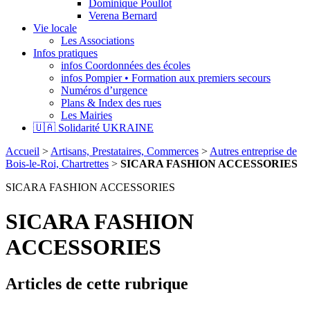
Dominique Poullot
Verena Bernard
Vie locale
Les Associations
Infos pratiques
infos Coordonnées des écoles
infos Pompier • Formation aux premiers secours
Numéros d’urgence
Plans & Index des rues
Les Mairies
🇺🇦 Solidarité UKRAINE
Accueil
>
Artisans, Prestataires, Commerces
>
Autres entreprise de
Bois-le-Roi, Chartrettes
>
SICARA FASHION ACCESSORIES
SICARA FASHION ACCESSORIES
SICARA FASHION
ACCESSORIES
Articles de cette rubrique