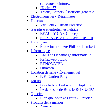
carrelage, peinture...
JD elec 77
Thierry Poirier - Électricité générale
Électroménager • Dépannage
Fleuriste
Val’Fleur - Artisan Fleuriste
Garagiste et entretien esthétique
BEAUTY CAR Concept
RG Services Auto – Agent Renault
Immobilier
Étude immobilière Philippe Lambert
Informatique
AMH77 Dépannage informatique
Reflexweb Studio
RENOVATEL
Ultratech
Location de salle • Évènementiel
P. F. Garden Party
Loisirs
Bois-le-Roi Taekwondo Hapkido
Île de loisirs de Bois-le-Roi • UCPA
Opticien
Rien que pour vos yeux • Opticien
Produits de la maison
Atmosse