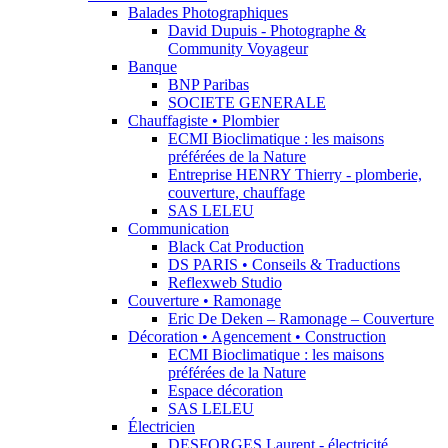
Balades Photographiques
David Dupuis - Photographe &
Community Voyageur
Banque
BNP Paribas
SOCIETE GENERALE
Chauffagiste • Plombier
ECMI Bioclimatique : les maisons
préférées de la Nature
Entreprise HENRY Thierry - plomberie,
couverture, chauffage
SAS LELEU
Communication
Black Cat Production
DS PARIS • Conseils & Traductions
Reflexweb Studio
Couverture • Ramonage
Eric De Deken – Ramonage – Couverture
Décoration • Agencement • Construction
ECMI Bioclimatique : les maisons
préférées de la Nature
Espace décoration
SAS LELEU
Électricien
DESFORGES Laurent - électricité,