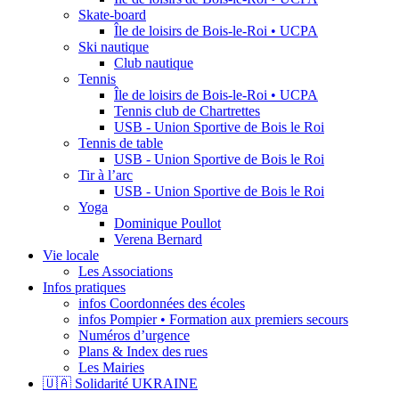
Skate-board
Île de loisirs de Bois-le-Roi • UCPA
Ski nautique
Club nautique
Tennis
Île de loisirs de Bois-le-Roi • UCPA
Tennis club de Chartrettes
USB - Union Sportive de Bois le Roi
Tennis de table
USB - Union Sportive de Bois le Roi
Tir à l’arc
USB - Union Sportive de Bois le Roi
Yoga
Dominique Poullot
Verena Bernard
Vie locale
Les Associations
Infos pratiques
infos Coordonnées des écoles
infos Pompier • Formation aux premiers secours
Numéros d’urgence
Plans & Index des rues
Les Mairies
🇺🇦 Solidarité UKRAINE