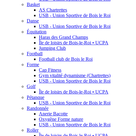
Basket
AS Chartrettes
USB - Union Sportive de Bois le Roi
Danse
USB - Union Sportive de Bois le Roi
Équitation
Haras des Grand Champs
Île de loisirs de Bois-le-Roi • UCPA
Jumping Club
Football
Football club de Bois le Roi
Forme
Cap Fitness
Gym vitalité dynamisme (Chartrettes)
USB - Union Sportive de Bois le Roi
Golf
Île de loisirs de Bois-le-Roi • UCPA
Pétanque
USB - Union Sportive de Bois le Roi
Randonnée
Anerie Bacotte
Oxygène Forme nature
USB - Union Sportive de Bois le Roi
Roller
Île de loisirs de Bois-le-Roi • UCPA