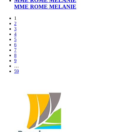
MME ROME MELANIE
MME ROME MELANIE
1
2
3
4
5
6
7
8
9
…
59