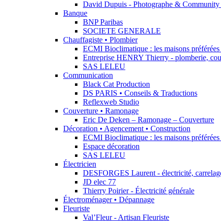
David Dupuis - Photographe & Community
Banque
BNP Paribas
SOCIETE GENERALE
Chauffagiste • Plombier
ECMI Bioclimatique : les maisons préférées 
Entreprise HENRY Thierry - plomberie, cou
SAS LELEU
Communication
Black Cat Production
DS PARIS • Conseils & Traductions
Reflexweb Studio
Couverture • Ramonage
Eric De Deken – Ramonage – Couverture
Décoration • Agencement • Construction
ECMI Bioclimatique : les maisons préférées 
Espace décoration
SAS LELEU
Électricien
DESFORGES Laurent - électricité, carrelage,
JD elec 77
Thierry Poirier - Électricité générale
Électroménager • Dépannage
Fleuriste
Val’Fleur - Artisan Fleuriste