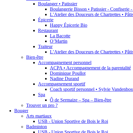
Boulanger • Patissier
Boulangerie Bisson • Patissier - Confiserie 
L’Atelier des Douceurs de Chartrettes • Pât
Épicerie
Happy Épicerie Bio
Restaurant
La Bacotte
O’Martin
Traiteur
L’Atelier des Douceurs de Chartrettes • Pât
Bien-être
Accompagnement personnel
ACPA • Accompagnement de la parentalité
Dominique Poullot
Nadine Durand
Accompagnement sportif
Coach sportif personnel • Sylvie Vandenbos
Spa
Ô de Sermaize – Spa – Bien-être
Trouver un pro ?
Bouger
Arts martiaux
USB - Union Sportive de Bois le Roi
Badminton
USB - Union Sportive de Bois le Roi