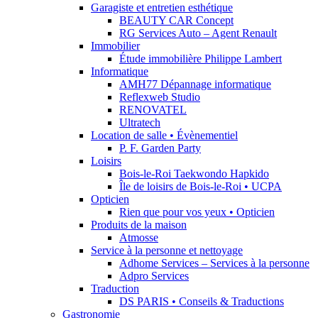
Garagiste et entretien esthétique
BEAUTY CAR Concept
RG Services Auto – Agent Renault
Immobilier
Étude immobilière Philippe Lambert
Informatique
AMH77 Dépannage informatique
Reflexweb Studio
RENOVATEL
Ultratech
Location de salle • Évènementiel
P. F. Garden Party
Loisirs
Bois-le-Roi Taekwondo Hapkido
Île de loisirs de Bois-le-Roi • UCPA
Opticien
Rien que pour vos yeux • Opticien
Produits de la maison
Atmosse
Service à la personne et nettoyage
Adhome Services – Services à la personne
Adpro Services
Traduction
DS PARIS • Conseils & Traductions
Gastronomie