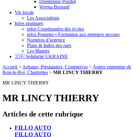
Dominique Poullot
Verena Bernard
Vie locale
Les Associations
Infos pratiques
infos Coordonnées des écoles
infos Pompier • Formation aux premiers secours
Numéros d’urgence
Plans & Index des rues
Les Mairies
🇺🇦 Solidarité UKRAINE
Accueil
>
Artisans, Prestataires, Commerces
>
Autres entreprise de
Bois-le-Roi, Chartrettes
>
MR LINCY THIERRY
MR LINCY THIERRY
MR LINCY THIERRY
Articles de cette rubrique
FILLO AUTO
FILLO AUTO