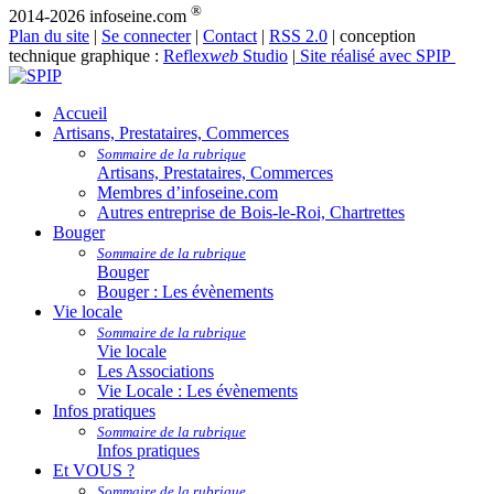
®
2014-2026 infoseine.com
Plan du site
|
Se connecter
|
Contact
|
RSS 2.0
| conception
technique graphique :
Reflex
web
Studio
|
Site réalisé avec SPIP
Accueil
Artisans, Prestataires, Commerces
Sommaire de la rubrique
Artisans, Prestataires, Commerces
Membres d’infoseine.com
Autres entreprise de Bois-le-Roi, Chartrettes
Bouger
Sommaire de la rubrique
Bouger
Bouger : Les évènements
Vie locale
Sommaire de la rubrique
Vie locale
Les Associations
Vie Locale : Les évènements
Infos pratiques
Sommaire de la rubrique
Infos pratiques
Et VOUS ?
Sommaire de la rubrique