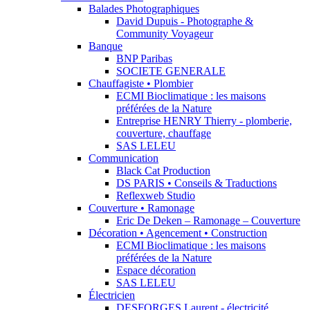
Balades Photographiques
David Dupuis - Photographe &
Community Voyageur
Banque
BNP Paribas
SOCIETE GENERALE
Chauffagiste • Plombier
ECMI Bioclimatique : les maisons
préférées de la Nature
Entreprise HENRY Thierry - plomberie,
couverture, chauffage
SAS LELEU
Communication
Black Cat Production
DS PARIS • Conseils & Traductions
Reflexweb Studio
Couverture • Ramonage
Eric De Deken – Ramonage – Couverture
Décoration • Agencement • Construction
ECMI Bioclimatique : les maisons
préférées de la Nature
Espace décoration
SAS LELEU
Électricien
DESFORGES Laurent - électricité,