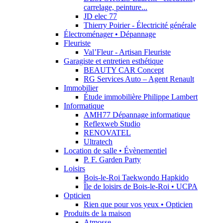
carrelage, peinture...
JD elec 77
Thierry Poirier - Électricité générale
Électroménager • Dépannage
Fleuriste
Val’Fleur - Artisan Fleuriste
Garagiste et entretien esthétique
BEAUTY CAR Concept
RG Services Auto – Agent Renault
Immobilier
Étude immobilière Philippe Lambert
Informatique
AMH77 Dépannage informatique
Reflexweb Studio
RENOVATEL
Ultratech
Location de salle • Évènementiel
P. F. Garden Party
Loisirs
Bois-le-Roi Taekwondo Hapkido
Île de loisirs de Bois-le-Roi • UCPA
Opticien
Rien que pour vos yeux • Opticien
Produits de la maison
Atmosse