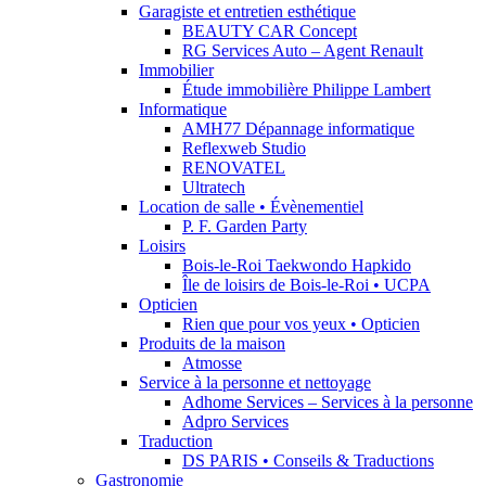
Garagiste et entretien esthétique
BEAUTY CAR Concept
RG Services Auto – Agent Renault
Immobilier
Étude immobilière Philippe Lambert
Informatique
AMH77 Dépannage informatique
Reflexweb Studio
RENOVATEL
Ultratech
Location de salle • Évènementiel
P. F. Garden Party
Loisirs
Bois-le-Roi Taekwondo Hapkido
Île de loisirs de Bois-le-Roi • UCPA
Opticien
Rien que pour vos yeux • Opticien
Produits de la maison
Atmosse
Service à la personne et nettoyage
Adhome Services – Services à la personne
Adpro Services
Traduction
DS PARIS • Conseils & Traductions
Gastronomie