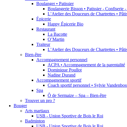
Boulanger • Patissier
Boulangerie Bisson • Patissier - Confiserie 
L’Atelier des Douceurs de Chartrettes • Pât
Épicerie
Happy Épicerie Bio
Restaurant
La Bacotte
O’Martin
Traiteur
L’Atelier des Douceurs de Chartrettes • Pât
Bien-être
Accompagnement personnel
ACPA • Accompagnement de la parentalité
Dominique Poullot
Nadine Durand
Accompagnement sportif
Coach sportif personnel • Sylvie Vandenbos
Spa
Ô de Sermaize – Spa – Bien-être
Trouver un pro ?
Bouger
Arts martiaux
USB - Union Sportive de Bois le Roi
Badminton
USB - Union Sportive de Bois le Roi