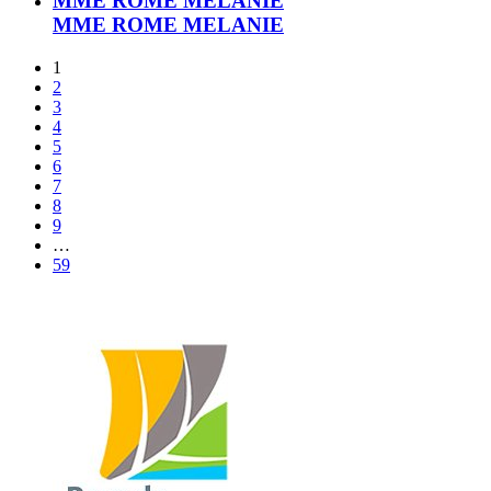
MME ROME MELANIE
MME ROME MELANIE
1
2
3
4
5
6
7
8
9
…
59