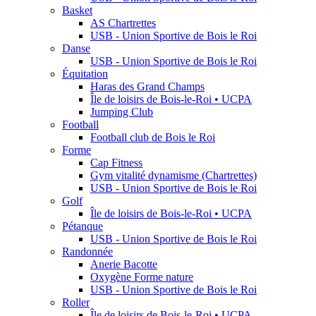
Basket
AS Chartrettes
USB - Union Sportive de Bois le Roi
Danse
USB - Union Sportive de Bois le Roi
Équitation
Haras des Grand Champs
Île de loisirs de Bois-le-Roi • UCPA
Jumping Club
Football
Football club de Bois le Roi
Forme
Cap Fitness
Gym vitalité dynamisme (Chartrettes)
USB - Union Sportive de Bois le Roi
Golf
Île de loisirs de Bois-le-Roi • UCPA
Pétanque
USB - Union Sportive de Bois le Roi
Randonnée
Anerie Bacotte
Oxygène Forme nature
USB - Union Sportive de Bois le Roi
Roller
Île de loisirs de Bois-le-Roi • UCPA