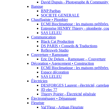
David Dupuis - Photographe & Community
Banque
BNP Paribas
SOCIETE GENERALE
Chauffagiste • Plombier
ECMI Bioclimatique : les maisons préférées 
Entreprise HENRY Thierry - plomberie, cou
SAS LELEU
Communication
Black Cat Production
DS PARIS • Conseils & Traductions
Reflexweb Studio
Couverture • Ramonage
Eric De Deken – Ramonage – Couverture
Décoration • Agencement • Construction
ECMI Bioclimatique : les maisons préférées 
Espace décoration
SAS LELEU
Électricien
DESFORGES Laurent - électricité, carrelage,
JD elec 77
Thierry Poirier - Électricité générale
Électroménager • Dépannage
Fleuriste
Val’Fleur - Artisan Fleuriste