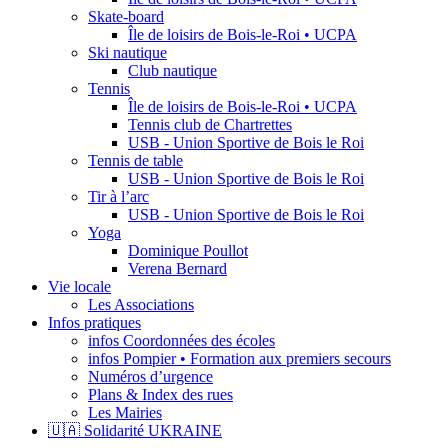
Skate-board
Île de loisirs de Bois-le-Roi • UCPA
Ski nautique
Club nautique
Tennis
Île de loisirs de Bois-le-Roi • UCPA
Tennis club de Chartrettes
USB - Union Sportive de Bois le Roi
Tennis de table
USB - Union Sportive de Bois le Roi
Tir à l’arc
USB - Union Sportive de Bois le Roi
Yoga
Dominique Poullot
Verena Bernard
Vie locale
Les Associations
Infos pratiques
infos Coordonnées des écoles
infos Pompier • Formation aux premiers secours
Numéros d’urgence
Plans & Index des rues
Les Mairies
🇺🇦 Solidarité UKRAINE