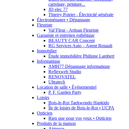
carrelage, peinture...
JD elec 77
Thierry Poirier - Électricité générale
Électroménager • Dépannage
Fleuriste
Val’Fleur - Artisan Fleuriste
Garagiste et entretien esthétique
BEAUTY CAR Concept
RG Services Auto – Agent Renault
Immobilier
Étude immobilière Philippe Lambert
Informatique
AMH77 Dépannage informatique
Reflexweb Studio
RENOVATEL
Ultratech
Location de salle • Évènementiel
P. F. Garden Party
Loisirs
Bois-le-Roi Taekwondo Hapkido
Île de loisirs de Bois-le-Roi • UCPA
Opticien
Rien que pour vos yeux • Opticien
Produits de la maison
Atmosse