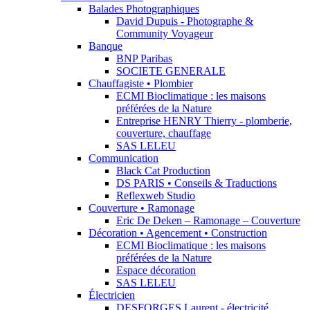
Balades Photographiques
David Dupuis - Photographe &
Community Voyageur
Banque
BNP Paribas
SOCIETE GENERALE
Chauffagiste • Plombier
ECMI Bioclimatique : les maisons
préférées de la Nature
Entreprise HENRY Thierry - plomberie,
couverture, chauffage
SAS LELEU
Communication
Black Cat Production
DS PARIS • Conseils & Traductions
Reflexweb Studio
Couverture • Ramonage
Eric De Deken – Ramonage – Couverture
Décoration • Agencement • Construction
ECMI Bioclimatique : les maisons
préférées de la Nature
Espace décoration
SAS LELEU
Électricien
DESFORGES Laurent - électricité,