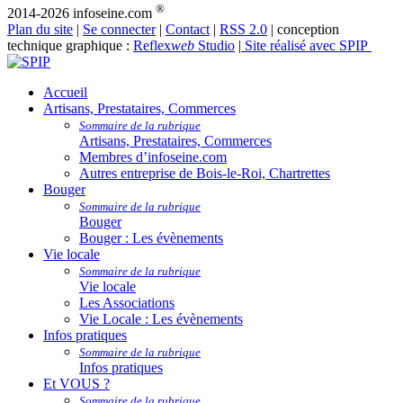
®
2014-2026 infoseine.com
Plan du site
|
Se connecter
|
Contact
|
RSS 2.0
| conception
technique graphique :
Reflex
web
Studio
|
Site réalisé avec SPIP
Accueil
Artisans, Prestataires, Commerces
Sommaire de la rubrique
Artisans, Prestataires, Commerces
Membres d’infoseine.com
Autres entreprise de Bois-le-Roi, Chartrettes
Bouger
Sommaire de la rubrique
Bouger
Bouger : Les évènements
Vie locale
Sommaire de la rubrique
Vie locale
Les Associations
Vie Locale : Les évènements
Infos pratiques
Sommaire de la rubrique
Infos pratiques
Et VOUS ?
Sommaire de la rubrique