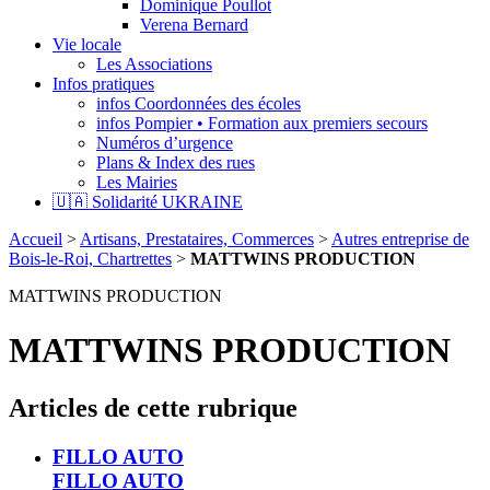
Dominique Poullot
Verena Bernard
Vie locale
Les Associations
Infos pratiques
infos Coordonnées des écoles
infos Pompier • Formation aux premiers secours
Numéros d’urgence
Plans & Index des rues
Les Mairies
🇺🇦 Solidarité UKRAINE
Accueil
>
Artisans, Prestataires, Commerces
>
Autres entreprise de
Bois-le-Roi, Chartrettes
>
MATTWINS PRODUCTION
MATTWINS PRODUCTION
MATTWINS PRODUCTION
Articles de cette rubrique
FILLO AUTO
FILLO AUTO