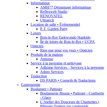
Informatique
AMH77 Dépannage informatique
Reflexweb Studio
RENOVATEL
Ultratech
Location de salle • Évènementiel
P. F. Garden Party
Loisirs
Bois-le-Roi Taekwondo Hapkido
Île de loisirs de Bois-le-Roi • UCPA
Opticien
Rien que pour vos yeux • Opticien
Produits de la maison
Atmosse
Service à la personne et nettoyage
Adhome Services – Services à la personne
Adpro Services
Traduction
DS PARIS • Conseils & Traductions
Gastronomie
Boulanger • Patissier
Boulangerie Bisson • Patissier - Confiserie
- Glace
L’Atelier des Douceurs de Chartrettes •
Pâtissier-Traiteur sur commande