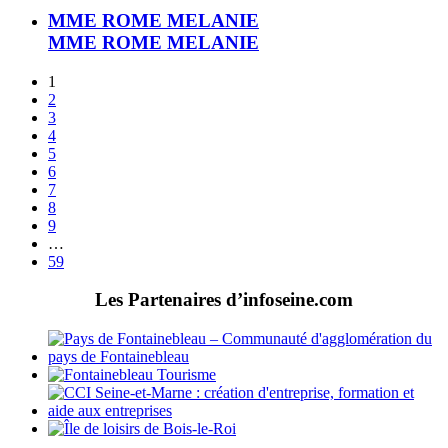
MME ROME MELANIE
MME ROME MELANIE
1
2
3
4
5
6
7
8
9
…
59
Les Partenaires d’infoseine.com