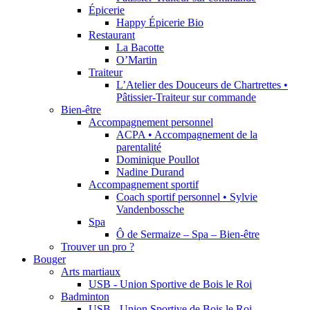
Épicerie
Happy Épicerie Bio
Restaurant
La Bacotte
O’Martin
Traiteur
L’Atelier des Douceurs de Chartrettes •
Pâtissier-Traiteur sur commande
Bien-être
Accompagnement personnel
ACPA • Accompagnement de la
parentalité
Dominique Poullot
Nadine Durand
Accompagnement sportif
Coach sportif personnel • Sylvie
Vandenbossche
Spa
Ô de Sermaize – Spa – Bien-être
Trouver un pro ?
Bouger
Arts martiaux
USB - Union Sportive de Bois le Roi
Badminton
USB - Union Sportive de Bois le Roi