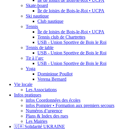
Île de loisirs de Bois-le-Roi • UCPA
Skate-board
Île de loisirs de Bois-le-Roi • UCPA
Ski nautique
Club nautique
Tennis
Île de loisirs de Bois-le-Roi • UCPA
Tennis club de Chartrettes
USB - Union Sportive de Bois le Roi
Tennis de table
USB - Union Sportive de Bois le Roi
Tir à l’arc
USB - Union Sportive de Bois le Roi
Yoga
Dominique Poullot
Verena Bernard
Vie locale
Les Associations
Infos pratiques
infos Coordonnées des écoles
infos Pompier • Formation aux premiers secours
Numéros d’urgence
Plans & Index des rues
Les Mairies
🇺🇦 Solidarité UKRAINE