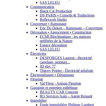
SAS LELEU
Communication
Black Cat Production
DS PARIS • Conseils & Traductions
Reflexweb Studio
Couverture • Ramonage
Eric De Deken – Ramonage – Couverture
Décoration • Agencement • Construction
ECMI Bioclimatique : les maisons
préférées de la Nature
Espace décoration
SAS LELEU
Électricien
DESFORGES Laurent - électricité,
carrelage, peinture...
JD elec 77
Thierry Poirier - Électricité générale
Électroménager • Dépannage
Fleuriste
Val’Fleur - Artisan Fleuriste
Garagiste et entretien esthétique
BEAUTY CAR Concept
RG Services Auto – Agent Renault
Immobilier
Étude immobilière Philippe Lambert