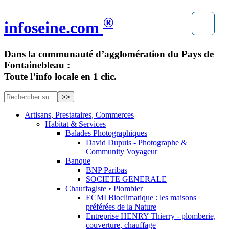
®
infoseine.com
Dans la communauté d’agglomération du Pays de
Fontainebleau :
Toute l’info locale en 1 clic.
Artisans, Prestataires, Commerces
Habitat & Services
Balades Photographiques
David Dupuis - Photographe &
Community Voyageur
Banque
BNP Paribas
SOCIETE GENERALE
Chauffagiste • Plombier
ECMI Bioclimatique : les maisons
préférées de la Nature
Entreprise HENRY Thierry - plomberie,
couverture, chauffage