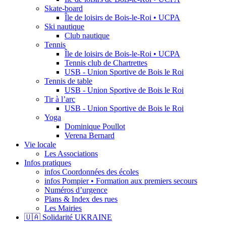
Skate-board
Île de loisirs de Bois-le-Roi • UCPA
Ski nautique
Club nautique
Tennis
Île de loisirs de Bois-le-Roi • UCPA
Tennis club de Chartrettes
USB - Union Sportive de Bois le Roi
Tennis de table
USB - Union Sportive de Bois le Roi
Tir à l’arc
USB - Union Sportive de Bois le Roi
Yoga
Dominique Poullot
Verena Bernard
Vie locale
Les Associations
Infos pratiques
infos Coordonnées des écoles
infos Pompier • Formation aux premiers secours
Numéros d’urgence
Plans & Index des rues
Les Mairies
🇺🇦 Solidarité UKRAINE