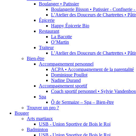
Boulanger • Patissier
Boulangerie Bisson • Patissier - Confiserie 
L’Atelier des Douceurs de Chartrettes • Pât
Épicerie
Happy Épicerie Bio
Restaurant
La Bacotte
O’Martin
Traiteur
L’Atelier des Douceurs de Chartrettes • Pât
Bien-être
Accompagnement personnel
ACPA • Accompagnement de la parentalité
Dominique Poullot
Nadine Durand
Accompagnement sportif
Coach sportif personnel • Sylvie Vandenbos
Spa
Ô de Sermaize – Spa – Bien-être
Trouver un pro ?
Bouger
Arts martiaux
USB - Union Sportive de Bois le Roi
Badminton
USB - Union Sportive de Bois le Roi