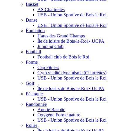
Basket
AS Chartrettes
USB - Union Sportive de Bois le Roi
Danse
USB - Union Sportive de Bois le Roi
Équitation
Haras des Grand Champs
Île de loisirs de Bois-le-Roi • UCPA
Jumping Club
Football
Football club de Bois le Roi
Forme
Cap Fitness
Gym vitalité dynamisme (Chartrettes)
USB - Union Sportive de Bois le Roi
Golf
Île de loisirs de Bois-le-Roi • UCPA
Pétanque
USB - Union Sportive de Bois le Roi
Randonnée
Anerie Bacotte
Oxygène Forme nature
USB - Union Sportive de Bois le Roi
Roller
Île de loisirs de Bois-le-Roi • UCPA