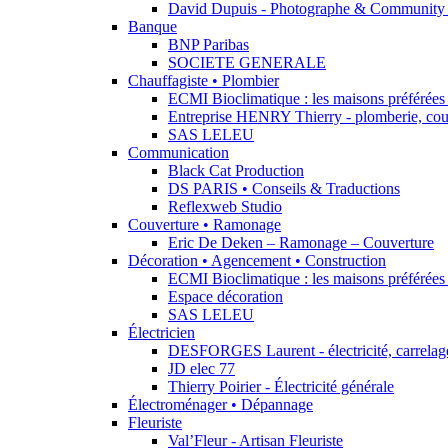
David Dupuis - Photographe & Community
Banque
BNP Paribas
SOCIETE GENERALE
Chauffagiste • Plombier
ECMI Bioclimatique : les maisons préférées 
Entreprise HENRY Thierry - plomberie, cou
SAS LELEU
Communication
Black Cat Production
DS PARIS • Conseils & Traductions
Reflexweb Studio
Couverture • Ramonage
Eric De Deken – Ramonage – Couverture
Décoration • Agencement • Construction
ECMI Bioclimatique : les maisons préférées 
Espace décoration
SAS LELEU
Électricien
DESFORGES Laurent - électricité, carrelage,
JD elec 77
Thierry Poirier - Électricité générale
Électroménager • Dépannage
Fleuriste
Val’Fleur - Artisan Fleuriste