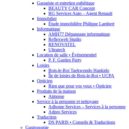
Garagiste et entretien esthétique
BEAUTY CAR Concept
RG Services Auto – Agent Renault
Immobilier
Étude immobilière Philippe Lambert
Informatique
AMH77 Dépannage informatique
Reflexweb Studio
RENOVATEL
Ultratech
Location de salle • Évènementiel
P. F. Garden Party
Loisirs
Bois-le-Roi Taekwondo Hapkido
Île de loisirs de Bois-le-Roi • UCPA
Opticien
Rien que pour vos yeux • Opticien
Produits de la maison
Atmosse
Service à la personne et nettoyage
Adhome Services – Services à la personne
Adpro Services
Traduction
DS PARIS • Conseils & Traductions
Gastronomie