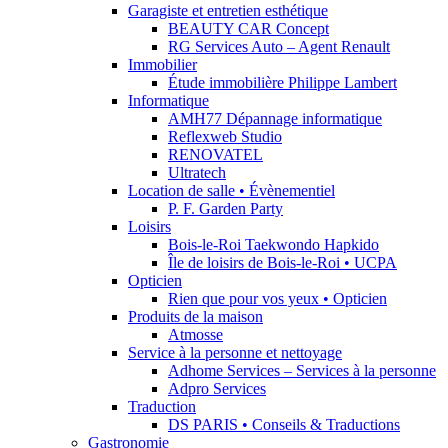
Garagiste et entretien esthétique
BEAUTY CAR Concept
RG Services Auto – Agent Renault
Immobilier
Étude immobilière Philippe Lambert
Informatique
AMH77 Dépannage informatique
Reflexweb Studio
RENOVATEL
Ultratech
Location de salle • Évènementiel
P. F. Garden Party
Loisirs
Bois-le-Roi Taekwondo Hapkido
Île de loisirs de Bois-le-Roi • UCPA
Opticien
Rien que pour vos yeux • Opticien
Produits de la maison
Atmosse
Service à la personne et nettoyage
Adhome Services – Services à la personne
Adpro Services
Traduction
DS PARIS • Conseils & Traductions
Gastronomie