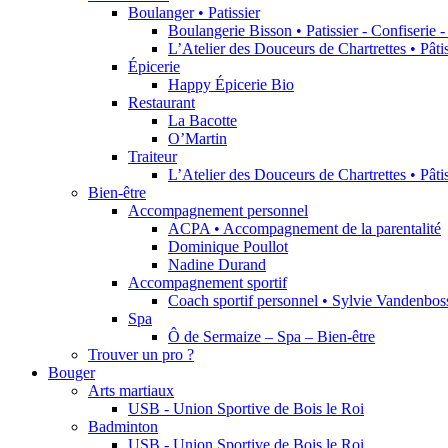
Boulanger • Patissier
Boulangerie Bisson • Patissier - Confiserie 
L’Atelier des Douceurs de Chartrettes • Pât
Épicerie
Happy Épicerie Bio
Restaurant
La Bacotte
O’Martin
Traiteur
L’Atelier des Douceurs de Chartrettes • Pât
Bien-être
Accompagnement personnel
ACPA • Accompagnement de la parentalité
Dominique Poullot
Nadine Durand
Accompagnement sportif
Coach sportif personnel • Sylvie Vandenbos
Spa
Ô de Sermaize – Spa – Bien-être
Trouver un pro ?
Bouger
Arts martiaux
USB - Union Sportive de Bois le Roi
Badminton
USB - Union Sportive de Bois le Roi