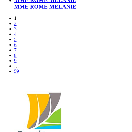
MME ROME MELANIE
MME ROME MELANIE
1
2
3
4
5
6
7
8
9
…
59