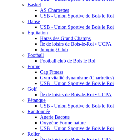
Basket
AS Chartrettes
USB - Union Sportive de Bois le Roi
Danse
USB - Union Sportive de Bois le Roi
Équitation
Haras des Grand Champs
Île de loisirs de Bois-le-Roi • UCPA
Jumping Club
Football
Football club de Bois le Roi
Forme
Cap Fitness
Gym vitalité dynamisme (Chartrettes)
USB - Union Sportive de Bois le Roi
Golf
Île de loisirs de Bois-le-Roi • UCPA
Pétanque
USB - Union Sportive de Bois le Roi
Randonnée
Anerie Bacotte
Oxygène Forme nature
USB - Union Sportive de Bois le Roi
Roller
Île de loisirs de Bois-le-Roi • UCPA