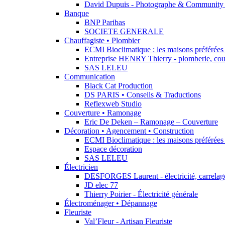
David Dupuis - Photographe & Community
Banque
BNP Paribas
SOCIETE GENERALE
Chauffagiste • Plombier
ECMI Bioclimatique : les maisons préférées 
Entreprise HENRY Thierry - plomberie, cou
SAS LELEU
Communication
Black Cat Production
DS PARIS • Conseils & Traductions
Reflexweb Studio
Couverture • Ramonage
Eric De Deken – Ramonage – Couverture
Décoration • Agencement • Construction
ECMI Bioclimatique : les maisons préférées 
Espace décoration
SAS LELEU
Électricien
DESFORGES Laurent - électricité, carrelage,
JD elec 77
Thierry Poirier - Électricité générale
Électroménager • Dépannage
Fleuriste
Val’Fleur - Artisan Fleuriste