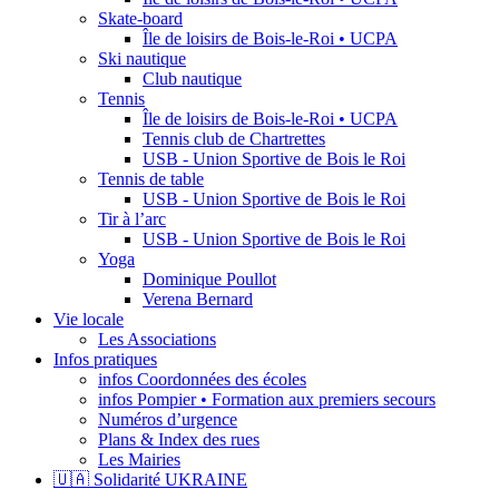
Skate-board
Île de loisirs de Bois-le-Roi • UCPA
Ski nautique
Club nautique
Tennis
Île de loisirs de Bois-le-Roi • UCPA
Tennis club de Chartrettes
USB - Union Sportive de Bois le Roi
Tennis de table
USB - Union Sportive de Bois le Roi
Tir à l’arc
USB - Union Sportive de Bois le Roi
Yoga
Dominique Poullot
Verena Bernard
Vie locale
Les Associations
Infos pratiques
infos Coordonnées des écoles
infos Pompier • Formation aux premiers secours
Numéros d’urgence
Plans & Index des rues
Les Mairies
🇺🇦 Solidarité UKRAINE