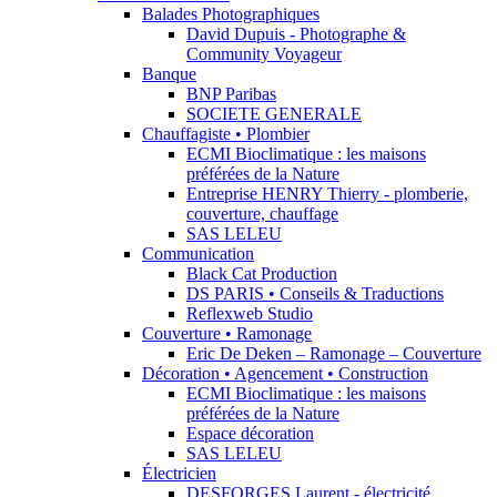
Balades Photographiques
David Dupuis - Photographe &
Community Voyageur
Banque
BNP Paribas
SOCIETE GENERALE
Chauffagiste • Plombier
ECMI Bioclimatique : les maisons
préférées de la Nature
Entreprise HENRY Thierry - plomberie,
couverture, chauffage
SAS LELEU
Communication
Black Cat Production
DS PARIS • Conseils & Traductions
Reflexweb Studio
Couverture • Ramonage
Eric De Deken – Ramonage – Couverture
Décoration • Agencement • Construction
ECMI Bioclimatique : les maisons
préférées de la Nature
Espace décoration
SAS LELEU
Électricien
DESFORGES Laurent - électricité,