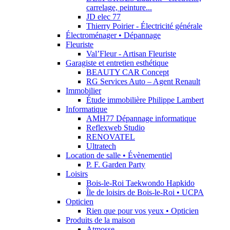
carrelage, peinture...
JD elec 77
Thierry Poirier - Électricité générale
Électroménager • Dépannage
Fleuriste
Val’Fleur - Artisan Fleuriste
Garagiste et entretien esthétique
BEAUTY CAR Concept
RG Services Auto – Agent Renault
Immobilier
Étude immobilière Philippe Lambert
Informatique
AMH77 Dépannage informatique
Reflexweb Studio
RENOVATEL
Ultratech
Location de salle • Évènementiel
P. F. Garden Party
Loisirs
Bois-le-Roi Taekwondo Hapkido
Île de loisirs de Bois-le-Roi • UCPA
Opticien
Rien que pour vos yeux • Opticien
Produits de la maison
Atmosse